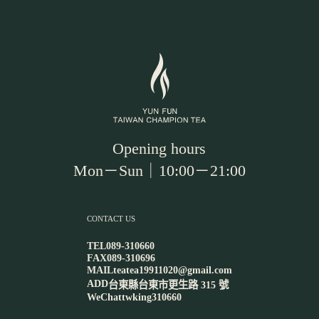
Opening hours
Mon－Sun｜10:00－21:00
CONTACT US
TEL
089-310660
FAX
089-310696
MAIL
teatea19911020@gmail.com
ADD
台東縣台東市更生路 315 號
WeChat
twking310660