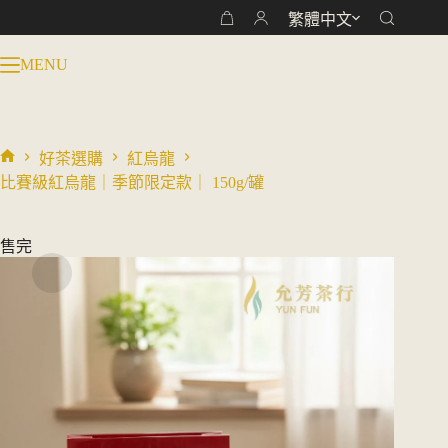
跳
繁體中文
購
至
物
主
MENU
車
要
內
容
好茶選購
紅烏龍
首
比賽級紅烏龍｜季節限定款｜ 150g/罐
頁
售完