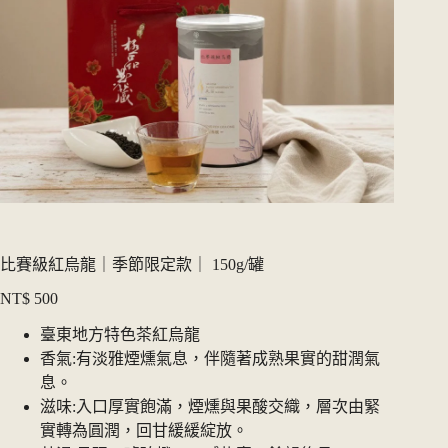
比賽級紅烏龍｜季節限定款｜ 150g/罐
NT$
500
臺東地方特色茶紅烏龍
香氣:有淡雅煙燻氣息，伴隨著成熟果實的甜潤氣
息。
滋味:入口厚實飽滿，煙燻與果酸交織，層次由緊
實轉為圓潤，回甘緩緩綻放。