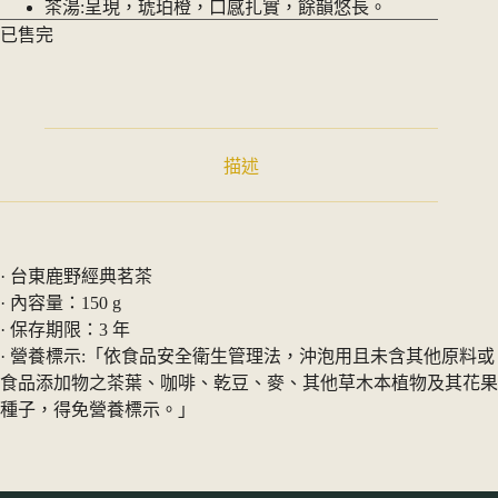
茶湯:呈現，琥珀橙，口感扎實，餘韻悠長。
已售完
描述
· 台東鹿野經典茗茶
· 內容量：150 g
· 保存期限：3 年
· 營養標示:「依食品安全衛生管理法，沖泡用且未含其他原料或
食品添加物之茶葉、咖啡、乾豆、麥、其他草木本植物及其花果
種子，得免營養標示。」