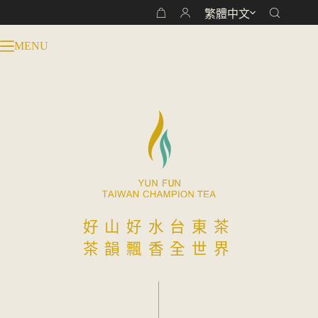
跳
繁體中文
購
至
物
主
MENU
車
要
內
容
好山好水台東茶
茶韻飄香全世界