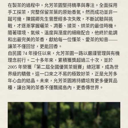
在製茶的過程中，允芳茶園堅持精準與專注。全面採用
手工採茶，完整保留茶葉的原始香氣。然而成功並非一
蹴可幾，陳錫卿先生曾歷經多次失敗，不斷試驗與挑
戰，才逐漸掌握曬茶、凋萎、揉茶、烘茶的最佳時機。
隨著環境、氣候、溫度與溼度的細緻配合，他終於能調
和出最完美的茶香，獻給每一位懂茶、愛茶的知音——
讓茶不僅回甘，更能回香。
自民國 74 年接任以來，允芳茶園一路以嚴謹管理與有機
理念前行。二十多年來，累積獲獎超過三十次，並於
2005 年榮獲「第二屆全國優質茶競賽」總冠軍，成為世
界級的驕傲。這一口來之不易的極致好茶，正是允芳多
年心血的結晶。未來，允芳茶園將持續培育更多優質品
種，讓台灣的茶香不僅飄揚島內，更香傳世界。