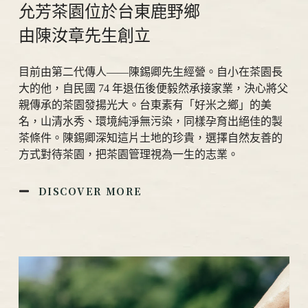
允芳茶園位於台東鹿野鄉
由陳汝章先生創立
目前由第二代傳人——陳錫卿先生經營。自小在茶園長
大的他，自民國 74 年退伍後便毅然承接家業，決心將父
親傳承的茶園發揚光大。台東素有「好米之鄉」的美
名，山清水秀、環境純淨無污染，同樣孕育出絕佳的製
茶條件。陳錫卿深知這片土地的珍貴，選擇自然友善的
方式對待茶園，把茶園管理視為一生的志業。
DISCOVER MORE