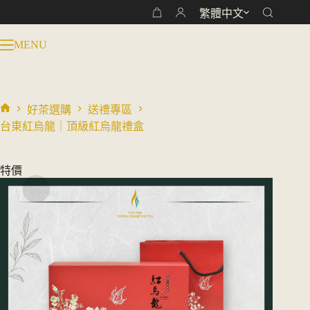
跳
繁體中文
台東紅烏龍｜頂級紅烏龍禮盒
購
加入購物車
至
NT$
1,380
NT$
1,600
物
原
目
主
MENU
車
始
前
要
價
價
內
格：
格：
容
NT$ 1,600。
NT$ 1,380。
好茶選購
送禮專區
首
台東紅烏龍｜頂級紅烏龍禮盒
頁
特價