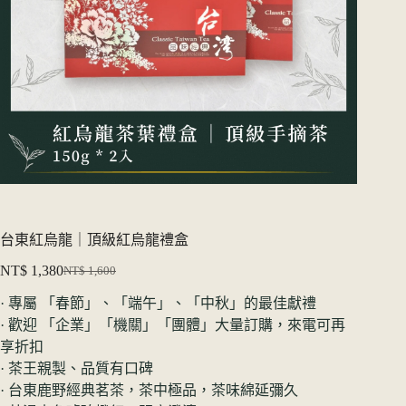
台東紅烏龍｜頂級紅烏龍禮盒
NT$
1,380
NT$
1,600
原
目
· 專屬 「春節」、「端午」、「中秋」的最佳獻禮
始
前
· 歡迎 「企業」「機關」「團體」大量訂購，來電可再
價
價
享折扣
格：
格：
· 茶王親製、品質有口碑
NT$ 1,600。
NT$ 1,380。
· 台東鹿野經典茗茶，茶中極品，茶味綿延彌久