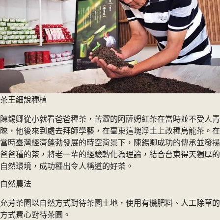
茶王細說種植
陳錫卿從小就看爸爸種茶，苦澀的阿薩姆紅茶在當時並不受人青
睞，他後來到處去拜師學藝，在臺東這塊淨土上改種烏龍茶。在
當時臺灣經濟蓬勃發展的時空背景下，陳錫卿成功的傳承並發揚
爸爸種的茶，將老一輩的經驗轉化為理論，結合台東得天獨厚的
自然環境，成功種出令人稱道的好茶。
自然農法
允芳茶園以自然方式對待茶園土地，使用有機肥料、人工除草的
方式費心對待茶園。