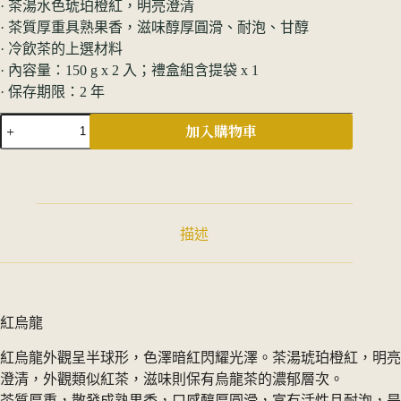
· 茶湯水色琥珀橙紅，明亮澄清
· 茶質厚重具熟果香，滋味醇厚圓滑、耐泡、甘醇
· 冷飲茶的上選材料
· 內容量：150 g
x 2 入；禮盒組含提袋 x 1
· 保存期限：2 年
台
加入購物車
東
紅
烏
龍
｜
描述
頂
級
紅
烏
龍
紅烏龍
禮
盒
紅烏龍外觀呈半球形，色澤暗紅閃耀光澤。茶湯琥珀橙紅，明亮
數
澄清，外觀類似紅茶，滋味則保有烏龍茶的濃郁層次。
量
茶質厚重，散發成熟果香，口感醇厚圓滑，富有活性且耐泡，是