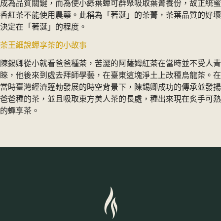
成為品質關鍵，而為使小綠葉蟬可群聚吸取葉菁養份，故正統蜜
香紅茶不能使用農藥。此稱為「著涎」的茶菁，茶葉品質的好壞
決定在「著涎」的程度。
茶王細說蟬享茶的小故事
陳錫卿從小就看爸爸種茶，苦澀的阿薩姆紅茶在當時並不受人青
睞，他後來到處去拜師學藝，在臺東這塊淨土上改種烏龍茶。在
當時臺灣經濟蓬勃發展的時空背景下，陳錫卿成功的傳承並發揚
爸爸種的茶，並且吸取東方美人茶的長處，種出來現在炙手可熱
的蟬享茶。