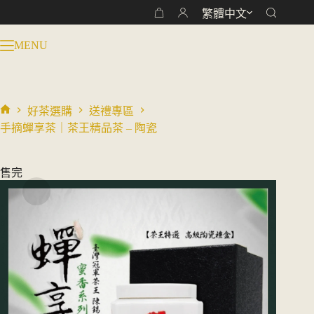
跳
繁體中文
購
至
物
主
MENU
車
要
內
容
好茶選購
送禮專區
首
手摘蟬享茶｜茶王精品茶 – 陶瓷
頁
售完