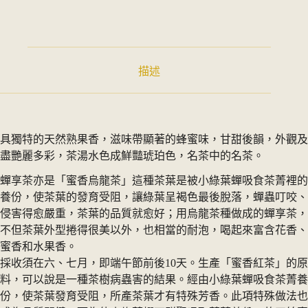
描述
具獨特的天然熟果香，滋味帶顯著的蜂蜜味，甘甜後韻，外觀及
盡艷麗多彩，茶湯水色成鮮豔琥珀色，名茶中的名茶。
蟬享茶亦是「蜜香烏龍茶」這種茶葉是被小綠葉蟬吸食茶菁裡的
養份，使茶葉的發育受阻，讓綠葉呈褐色最後脫落，蟬蟲叮咬、
侵害得愈嚴重，茶葉的品質就愈好；用烏龍茶種做成的蟬享茶，
不但茶葉外型捲得很美以外，也相當的耐泡，喝起來富含花香、
蜜香和水果香。
採收須在六、七月，即端午節前後10天。生產「蜜香紅茶」的原
料，可以說是一種茶樹病蟲害的結果。經由小綠葉蟬吸食茶菁養
份，使茶葉發育受阻，所產茶葉才有特殊芳香。此項特殊做法也