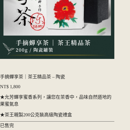
手摘蟬享茶｜茶王精品茶 – 陶瓷
NT$
1,800
★允芳蟬享蜜香系列，讓您在茶香中，品味自然道地的
果蜜氣息
★茶王親製200公克裝高級陶瓷禮盒
已售完