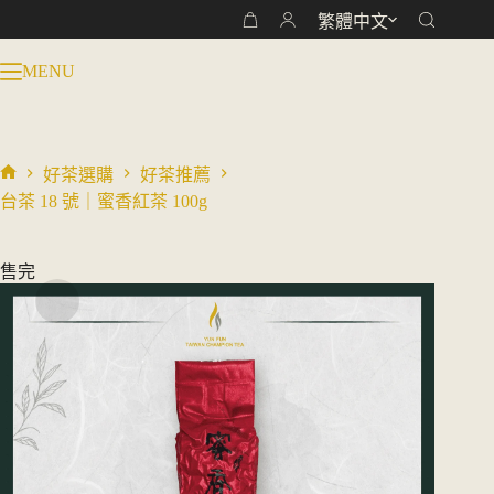
跳
繁體中文
購
至
物
主
MENU
車
要
內
容
好茶選購
好茶推薦
首
台茶 18 號｜蜜香紅茶 100g
頁
售完