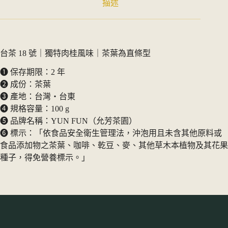
描述
台茶 18 號｜獨特肉桂風味｜茶葉為直條型
➊ 保存期限：2 年
➋ 成份：茶葉
➌ 產地：台灣・台東
➍ 規格容量：100 g
➎ 品牌名稱：YUN FUN（允芳茶園）
➏ 標示：「依食品安全衛生管理法，沖泡用且未含其他原料或
食品添加物之茶葉、咖啡、乾豆、麥、其他草木本植物及其花果
種子，得免營養標示。」