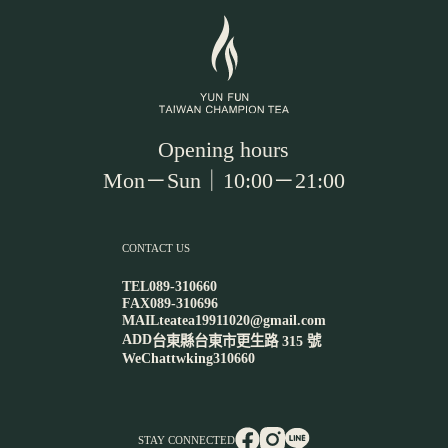
Opening hours
Mon－Sun｜10:00－21:00
CONTACT US
TEL
089-310660
FAX
089-310696
MAIL
teatea19911020@gmail.com
ADD
台東縣台東市更生路 315 號
WeChat
twking310660
STAY CONNECTED