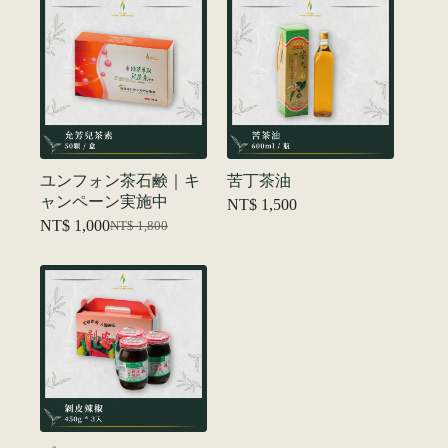
–
NT$ 1,880
ユンフォン茶石鹸｜キ
苦丁茶油
ャンペーン実施中
NT$
1,500
NT$
1,000
NT$
1,800
元
現
の
在
価
の
格
価
は
格
NT$ 1,800
は
で
NT$ 1,000
し
で
た。
す。