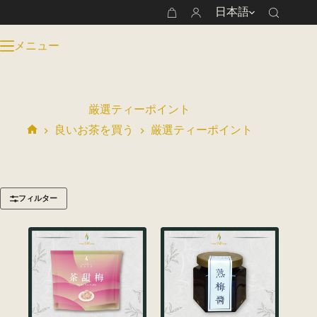
コ
日本語
シ
ン
ョ
テ
メニュー
ッ
ン
ピ
ツ
ン
へ
グ
ス
カ
厳選ティーポイント
キ
ー
ッ
良いお茶を買う
厳選ティーポイント
ト
プ
ホ
ー
ム
フィルター