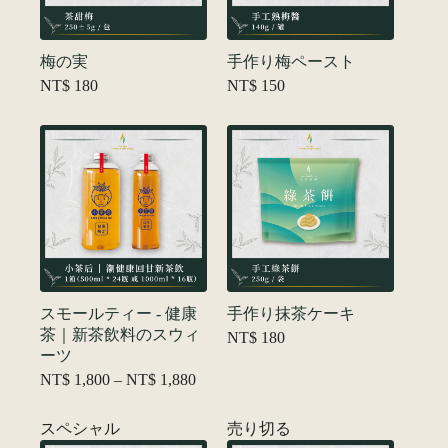
梅の実
手作り梅ペースト
NT$
180
NT$
150
スモールティー - 健康
手作り抹茶ケーキ
茶｜新茶飲料のスウィ
NT$
180
ーツ
NT$
1,800
–
NT$
1,880
価
格
帯:
スペシャル
売り切る
NT$ 1,800