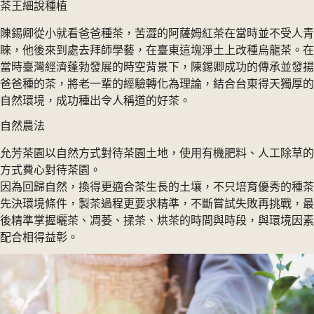
茶王細說種植
陳錫卿從小就看爸爸種茶，苦澀的阿薩姆紅茶在當時並不受人青
睞，他後來到處去拜師學藝，在臺東這塊淨土上改種烏龍茶。在
當時臺灣經濟蓬勃發展的時空背景下，陳錫卿成功的傳承並發揚
爸爸種的茶，將老一輩的經驗轉化為理論，結合台東得天獨厚的
自然環境，成功種出令人稱道的好茶。
自然農法
允芳茶園以自然方式對待茶園土地，使用有機肥料、人工除草的
方式費心對待茶園。
因為回歸自然，換得更適合茶生長的土壤，不只培育優秀的種茶
先決環境條件，製茶過程更要求精準，不斷嘗試失敗再挑戰，最
後精準掌握曬茶、凋萎、揉茶、烘茶的時間與時段，與環境因素
配合相得益彰。