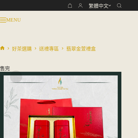
跳
繁體中文
購
至
物
主
MENU
車
要
內
容
好茶選購
送禮專區
翡翠金萱禮盒
首
頁
售完