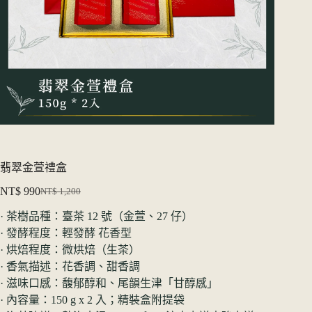
翡翠金萱禮盒
NT$
990
NT$
1,200
原
目
· 茶樹品種：臺茶 12 號（金萱、27 仔）
始
前
· 發酵程度：輕發酵 花香型
價
價
· 烘焙程度：微烘焙（生茶）
格：
格：
· 香氣描述：花香調、甜香調
NT$ 1,200。
NT$ 990。
· 滋味口感：馥郁醇和、尾韻生津「甘醇感」
· 內容量：150 g x 2 入；精裝盒附提袋