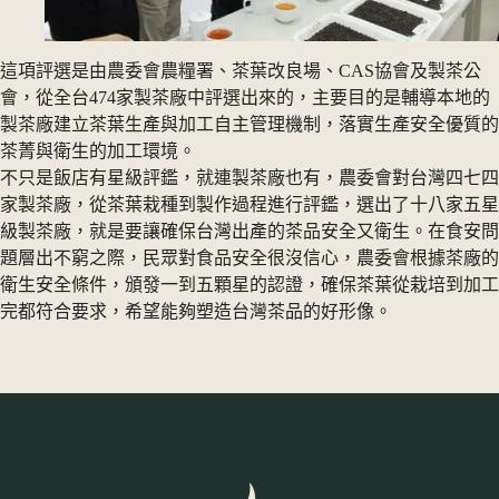
這項評選是由農委會農糧署、茶葉改良場、CAS協會及製茶公
會，從全台474家製茶廠中評選出來的，主要目的是輔導本地的
製茶廠建立茶葉生產與加工自主管理機制，落實生產安全優質的
茶菁與衛生的加工環境。
不只是飯店有星級評鑑，就連製茶廠也有，農委會對台灣四七四
家製茶廠，從茶葉栽種到製作過程進行評鑑，選出了十八家五星
級製茶廠，就是要讓確保台灣出產的茶品安全又衛生。在食安問
題層出不窮之際，民眾對食品安全很沒信心，農委會根據茶廠的
衛生安全條件，頒發一到五顆星的認證，確保茶葉從栽培到加工
完都符合要求，希望能夠塑造台灣茶品的好形像。