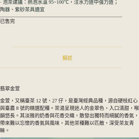
· 泡茶建議：熱泡水溫 95~100℃，注水力道中強力道；
陶器、紫砂茶具適宜
已售完
描述
翡翠金萱
金萱，又稱臺茶 12 號、27 仔，是臺灣經典品種，源自硬枝紅心
與臺農 8 號的精選配種。茶湯呈現迷人的金翠色，入口清甜，喉
韻悠長。其淡雅的奶香與花香交織，散發出獨特而細膩的香氣，
帶來難以忘懷的香氣與風味，其他茶種難以匹敵，深受茶友青
睞。