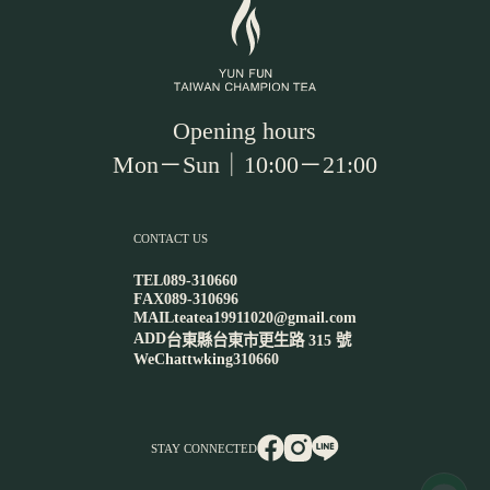
Opening hours
Mon－Sun｜10:00－21:00
CONTACT US
TEL
089-310660
FAX
089-310696
MAIL
teatea19911020@gmail.com
ADD
台東縣台東市更生路 315 號
WeChat
twking310660
STAY CONNECTED