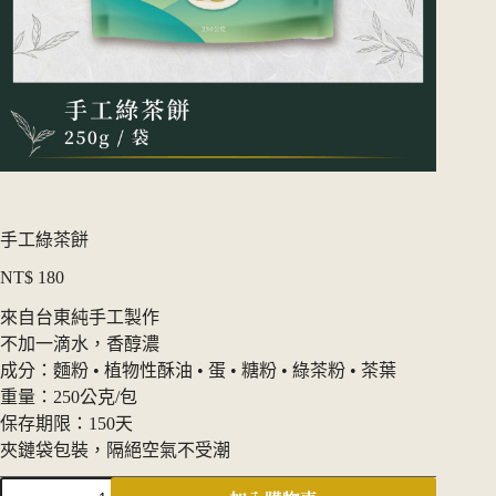
手工綠茶餅
NT$
180
來自台東純手工製作
不加一滴水，香醇濃
成分：麵粉 • 植物性酥油 • 蛋 • 糖粉 • 綠茶粉 • 茶葉
重量：250公克/包
保存期限：150天
夾鏈袋包裝，隔絕空氣不受潮
手