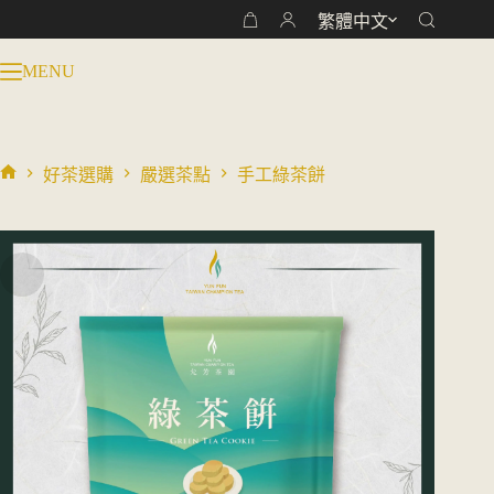
跳
繁體中文
購
至
物
主
MENU
車
要
內
容
好茶選購
嚴選茶點
手工綠茶餅
首
頁