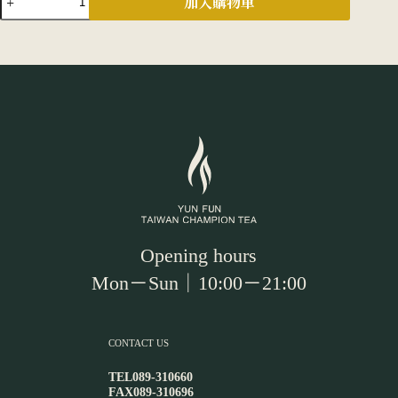
加入購物車
工
綠
茶
餅
數
量
Opening hours
Mon－Sun｜10:00－21:00
CONTACT US
TEL
089-310660
FAX
089-310696