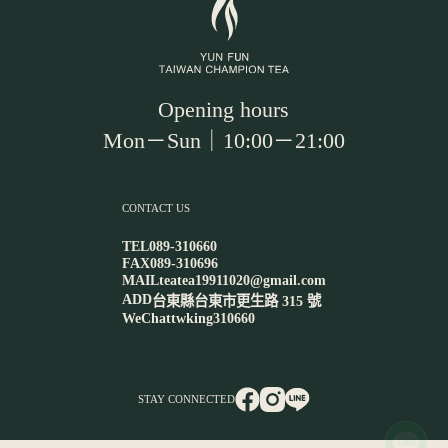
｜
立
體
茶
包
數
Opening hours
量
Mon－Sun｜10:00－21:00
CONTACT US
TEL
089-310660
FAX
089-310696
MAIL
teatea19911020@gmail.com
ADD
台東縣台東市更生路 315 號
WeChat
twking310660
STAY CONNECTED