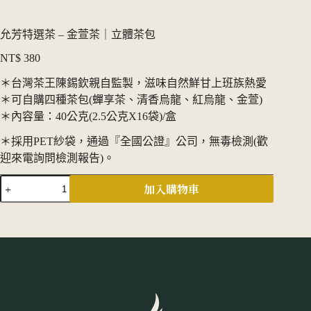
允芳特選茶 – 金萱茶｜立體茶包
NT$
380
＊台灣茶王陳錫欽親自監製，滋味自然鮮甘上班族熱愛
＊可自購四種茶包(蟬享茶、清香烏龍、紅烏龍、金萱)
＊內容量：40公克(2.5公克X16袋)/盒
＊採用PET紗袋，通過『全國公證』公司，無毒檢測(歡
迎來電詢問檢測報告)。
允
加入購物車
芳
特
選
茶
-
金
萱
茶