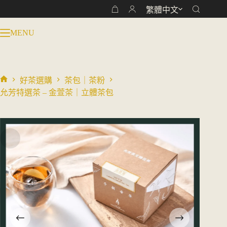
跳
繁體中文
購
至
物
主
MENU
車
要
內
容
好茶選購
茶包｜茶粉
首
允芳特選茶 – 金萱茶｜立體茶包
頁