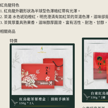
紅烏龍特色
1. 紅烏龍外觀形狀為半球型色澤暗紅帶有光澤。
2. 茶湯 水色琥珀橙紅，明亮澄清有如紅茶的茶湯色澤，滋味卻
3. 茶質厚重具熟果香，滋味醇厚圓滑、富有活性、耐泡、甘
相關商品
特價