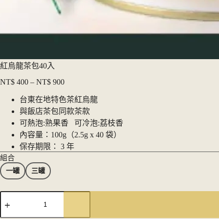
紅烏龍茶包40入
NT$
400
–
NT$
900
價
格
台東在地特色茶紅烏龍
範
與飯店茶包同款茶款
圍：
可熱泡:熟果香 可冷泡:荔枝香
NT$ 400
內容量：100g（2.5g x 40 袋）
到
保存期限： 3 年
NT$ 900
組合
一罐
三罐
紅
烏
龍