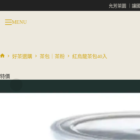
產
格
跳
茶
允芳茶園 ｜讓國際看見
品
範
至
包
有
40
圍：
主
MENU
多
入
NT$ 400
要
種
數
到
內
量
NT$ 900
款
容
式。
可
好茶選購
茶包｜茶粉
紅烏龍茶包40入
在
首
產
頁
品
特價
頁
面
選
擇
選
項