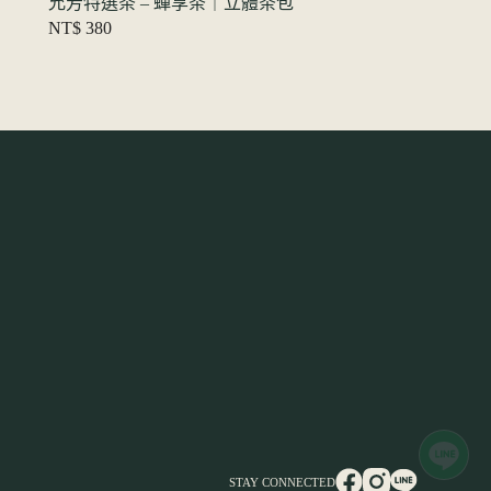
允芳特選茶 – 蟬享茶｜立體茶包
NT$
380
STAY CONNECTED