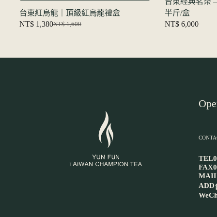
台東經典茗茶 
台東紅烏龍｜頂級紅烏龍禮盒
半斤/盒
NT$
1,380
NT$
6,000
NT$
1,600
原
目
始
前
價
價
格：
格：
NT$ 1,600。
NT$ 1,380。
Ope
CONTA
TEL
0
FAX
0
MAI
ADD
WeCh