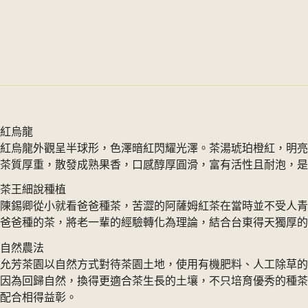
茶
包
40
入
數
量
紅烏龍
紅烏龍外觀呈半球形，色澤暗紅閃耀光澤。茶湯琥珀橙紅，明亮
茶質厚重，散發成熟果香，口感醇厚圓滑，富有活性且耐泡，是
茶王細說種植
陳錫卿從小就看爸爸種茶，苦澀的阿薩姆紅茶在當時並不受人青
爸爸種的茶，將老一輩的經驗轉化為理論，結合台東得天獨厚的
自然農法
允芳茶園以自然方式對待茶園土地，使用有機肥料、人工除草的
因為回歸自然，換得更適合茶生長的土壤，不只培育優秀的種茶
配合相得益彰。