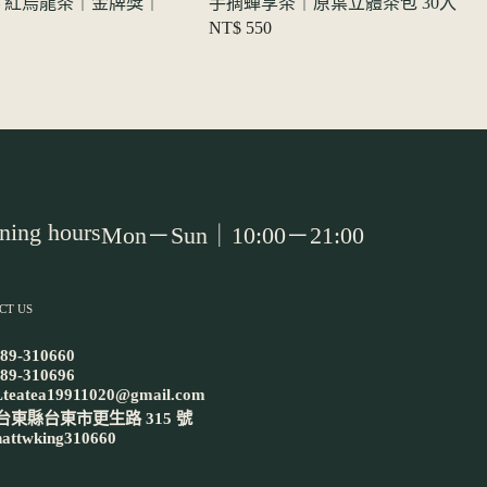
– 紅烏龍茶｜金牌獎｜
手摘蟬享茶｜原葉立體茶包 30入
NT$
550
ning hours
Mon－Sun｜10:00－21:00
CT US
89-310660
89-310696
L
teatea19911020@gmail.com
台東縣台東市更生路 315 號
at
twking310660