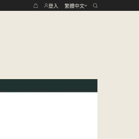
登入
繁體中文
讓國際看見台灣世界級的好茶
購
物
車