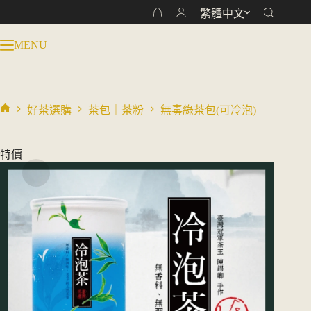
產
格
跳
繁體中文
品
購
範
至
有
物
圍：
主
MENU
多
車
NT$ 400
要
種
到
內
NT$ 900
款
容
式。
好茶選購
茶包｜茶粉
無毒綠茶包(可冷泡)
可
首
在
頁
產
特價
品
頁
面
選
擇
選
項