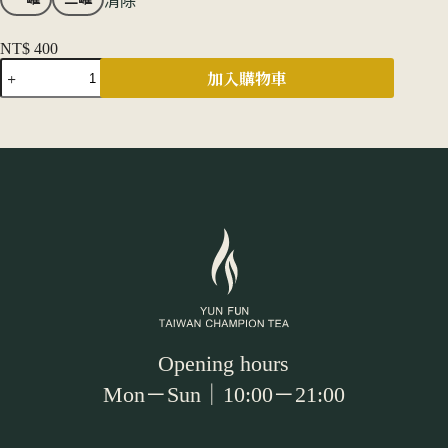
清除
NT$
400
無
加入購物車
毒
綠
茶
包
(可
冷
泡)
數
量
Opening hours
Mon－Sun｜10:00－21:00