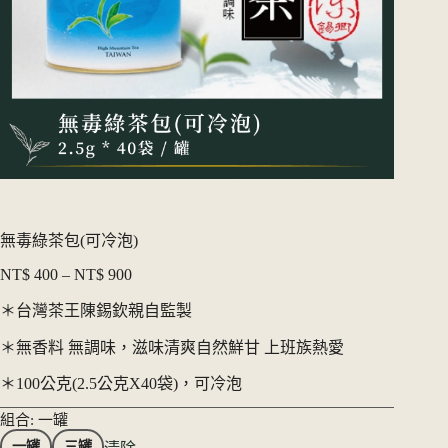
無毒綠茶包(可冷泡)
NT$
400
–
NT$
900
價
格
＊台灣茶王陳錫欽親自監製
範
＊無香料 無調味，滋味清爽自然鮮甘 上班族熱愛
圍：
NT$ 400
＊100公克(2.5公克X40袋)，可冷泡
到
NT$ 900
組合
: 一罐
一罐
三罐