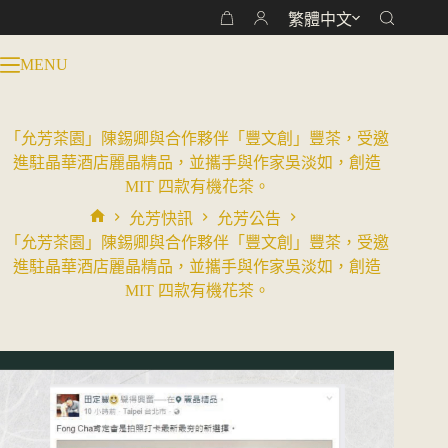
跳
繁體中文
購
至
物
主
MENU
車
要
內
容
「允芳茶園」陳錫卿與合作夥伴「豐文創」豐茶，受邀
進駐晶華酒店麗晶精品，並攜手與作家吳淡如，創造
MIT 四款有機花茶。
允芳快訊
允芳公告
首
「允芳茶園」陳錫卿與合作夥伴「豐文創」豐茶，受邀
頁
進駐晶華酒店麗晶精品，並攜手與作家吳淡如，創造
MIT 四款有機花茶。