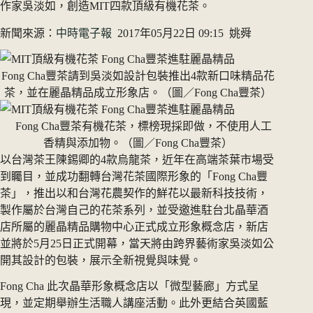
作家吳淡如，創造MIT四款頂級有機花茶。
新聞來源：
中時電子報
2017年05月22日 09:15 姚舜
Fong Cha豐茶請到吳淡如設計包裝推出4款新口味精品花
茶，並在麗晶精品成立形象店。（圖／Fong Cha豐茶）
Fong Cha豐茶有機花茶，標榜現採即做，不使用人工
香精與添加物。（圖／Fong Cha豐茶）
以台灣茶王陳錫卿的4款烏龍茶，近年在高端茶葉市場受
到矚目，並成功翻轉台灣花茶國際形象的「Fong Cha豐
茶」，推出以和台灣花農契作的鮮花以最新科技技術，
製作屬於台灣自己的花茶系列，並受邀進駐台北晶華酒
店所屬的麗晶精品購物中心正式成立形象概念店，新店
並將於5月25日正式開幕，當天將由跨界藝術家吳淡如公
開其設計的包裝，展示全新視覺與味覺。
Fong Cha 此次晶華形象概念店以「微型藝廊」方式呈
現，並定期舉辦生活職人講座活動。此外更結合英國藍