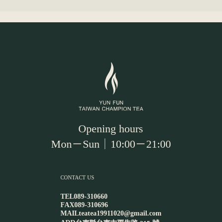
Opening hours
Mon－Sun｜10:00－21:00
CONTACT US
TEL
089-310660
FAX
089-310696
MAIL
teatea19911020@gmail.com