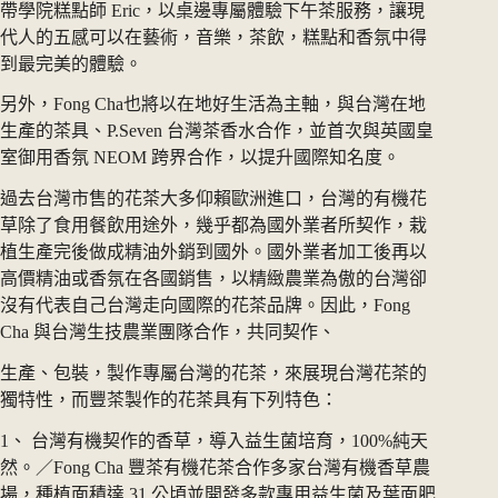
帶學院糕點師 Eric，以桌邊專屬體驗下午茶服務，讓現
代人的五感可以在藝術，音樂，茶飲，糕點和香氛中得
到最完美的體驗。
另外，Fong Cha也將以在地好生活為主軸，與台灣在地
生產的茶具、P.Seven 台灣茶香水合作，並首次與英國皇
室御用香氛 NEOM 跨界合作，以提升國際知名度。
過去台灣市售的花茶大多仰賴歐洲進口，台灣的有機花
草除了食用餐飲用途外，幾乎都為國外業者所契作，栽
植生產完後做成精油外銷到國外。國外業者加工後再以
高價精油或香氛在各國銷售，以精緻農業為傲的台灣卻
沒有代表自己台灣走向國際的花茶品牌。因此，Fong
Cha 與台灣生技農業團隊合作，共同契作、
生產、包裝，製作專屬台灣的花茶，來展現台灣花茶的
獨特性，而豐茶製作的花茶具有下列特色：
1、 台灣有機契作的香草，導入益生菌培育，100%純天
然。／Fong Cha 豐茶有機花茶合作多家台灣有機香草農
場，種植面積達 31 公頃並開發多款專用益生菌及葉面肥