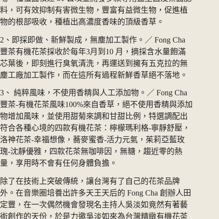
料，可有效抑制有害微生物，豐富有益微生物，促進植
物的根部吸收，種植出高濃度香味的頂級香草。
2、即採即做、新鮮製成，無塵加工製作。／ Fong Cha
豐茶有機花茶採收於每年3月到10 月，摘採含水量飽滿
芯葉後，即刻進行臭氧清洗，再運送到擁有五克拉的無
塵工廠加工製作，而在這所有過程新鮮香草絕不落地。
3、 純粹風味，不使用香精與人工添加物。／ Fong Cha
豐茶-有機花茶風味100%來自香草，絕不使用香精與添加
物增加風味，並使用甜菊來調和甘甜比例，特選調配出
符合各種心境的四款有機花茶：檸檬瑪利格-寧靜舒壓，
洛神花茶-幸福想像，蕎麥蜜香-活力元氣，茱莉亞藍玫
瑰-沈靜優雅，四款花茶無咖啡因，無糖，趨近零的熱
量，享用時不會有任何身體負擔。
除了在技術上突破傳統，讓台灣有了自己的花茶品牌
外。在音樂圈培養出許多天王天后的 Fong Cha 創辦人田
定豐，在一次偶然機會發現名主持人吳淡如竟然有著藝
術創作的天份，於是力邀吳淡如來為台灣精緻有機花茶