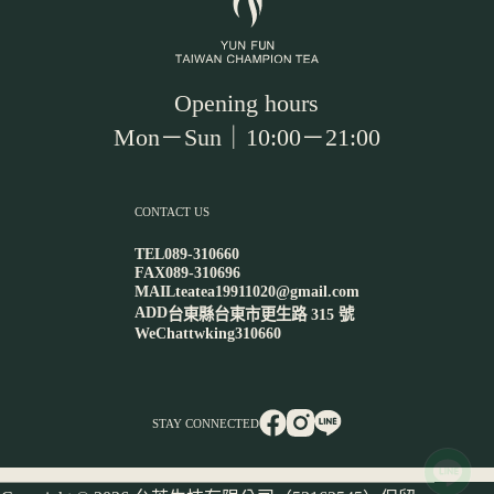
Opening hours
Mon－Sun｜10:00－21:00
CONTACT US
TEL
089-310660
FAX
089-310696
MAIL
teatea19911020@gmail.com
ADD
台東縣台東市更生路 315 號
WeChat
twking310660
STAY CONNECTED