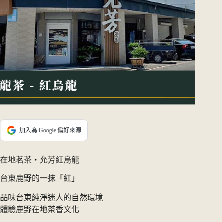
加入為 Google 偏好來源
在地茗茶・允芳紅烏龍
台東鹿野的一抹「紅」
品味台東純淨迷人的自然環境
體驗鹿野在地茶香文化