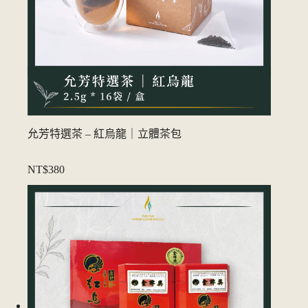
允芳特選茶 – 紅烏龍｜立體茶包
NT$380