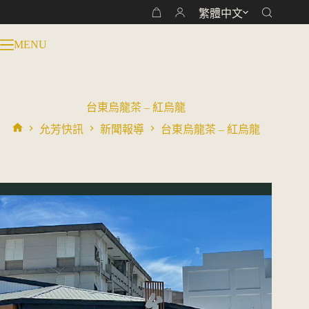
跳
繁體中文
購
至
物
主
MENU
車
要
內
容
台東烏龍茶 – 紅烏龍
允芳快訊
新聞報導
台東烏龍茶 – 紅烏龍
首
頁