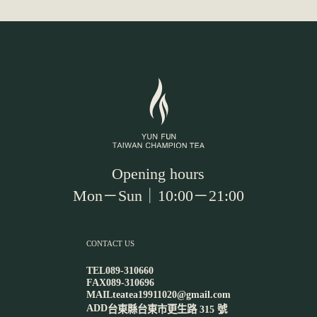
Opening hours
Mon－Sun｜10:00－21:00
CONTACT US
TEL
089-310660
FAX
089-310696
MAIL
teatea19911020@gmail.com
ADD
台東縣台東市更生路 315 號