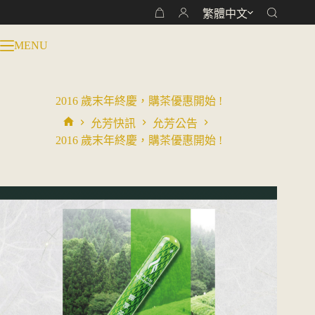
跳
繁體中文
購
至
物
主
MENU
車
要
內
容
2016 歲末年終慶，購茶優惠開始 !
允芳快訊
允芳公告
首
2016 歲末年終慶，購茶優惠開始 !
頁