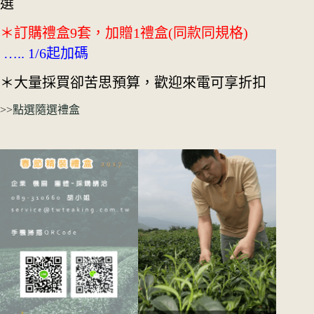
選
＊訂購禮盒9套，加贈1禮盒(同款同規格)
….. 1/6起加碼
＊大量採買卻苦思預算，歡迎來電可享折扣
>>
點選隨選禮盒