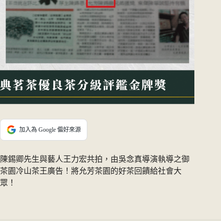
加入為 Google 偏好來源
陳錫卿先生與藝人王力宏共拍，由吳念真導演執導之御
茶園冷山茶王廣告！將允芳茶園的好茶回饋給社會大
眾！