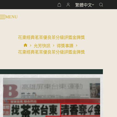
跳
繁體中文
購
至
物
主
MENU
車
要
內
容
花東經典茗茶優良茶分級評鑑金牌獎
允芳快訊
得獎事蹟
首
花東經典茗茶優良茶分級評鑑金牌獎
頁