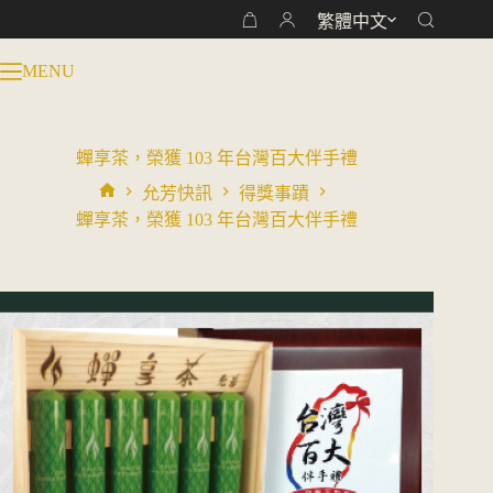
跳
繁體中文
購
至
物
主
MENU
車
要
內
容
蟬享茶，榮獲 103 年台灣百大伴手禮
允芳快訊
得獎事蹟
首
蟬享茶，榮獲 103 年台灣百大伴手禮
頁