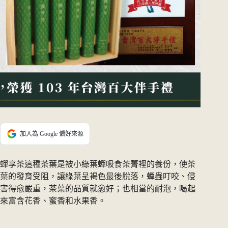
加入為 Google 偏好來源
蟬享茶這種茶葉是被小綠葉蟬吸食茶菁裡的養份，使茶
葉的發育受阻，讓綠葉呈褐色最後脫落，蟬蟲叮咬、侵
害得愈嚴重，茶葉的品質就愈好；也相當的耐泡，喝起
來富含花香、蜜香和水果香。