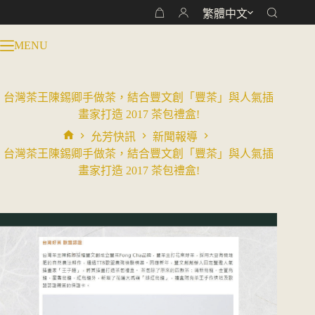
跳
繁體中文
購
至
物
主
MENU
車
要
內
容
台灣茶王陳錫卿手做茶，結合豐文創「豐茶」與人氣插
畫家打造 2017 茶包禮盒!
允芳快訊
新聞報導
首
台灣茶王陳錫卿手做茶，結合豐文創「豐茶」與人氣插
頁
畫家打造 2017 茶包禮盒!