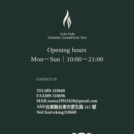
Opening hours
Mon－Sun｜10:00－21:00
CONTACT US
TEL
089-310660
FAX
089-310696
MAIL
teatea19911020@gmail.com
ADD
台東縣台東市更生路 315 號
WeChat
twking310660