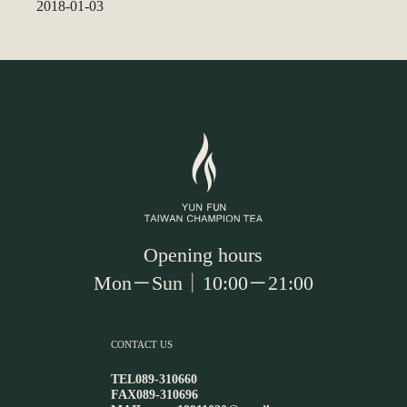
2018-01-03
Opening hours
Mon－Sun｜10:00－21:00
CONTACT US
TEL
089-310660
FAX
089-310696