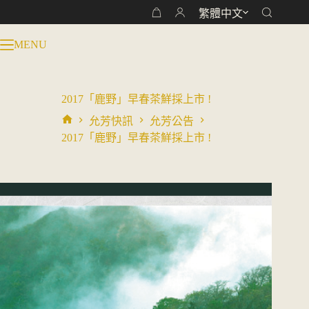
跳
繁體中文
購
至
物
主
MENU
車
要
內
容
2017「鹿野」早春茶鮮採上市 !
允芳快訊
允芳公告
首
2017「鹿野」早春茶鮮採上市 !
頁