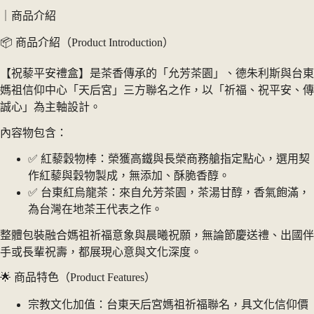
｜商品介紹
📦 商品介紹（Product Introduction）
【祝藜平安禮盒】是茶香傳承的「允芳茶園」、德朱利斯與台東
媽祖信仰中心「天后宮」三方聯名之作，以「祈福、祝平安、傳
誠心」為主軸設計。
內容物包含：
✅ 紅藜穀物棒：榮獲高鐵與長榮商務艙指定點心，選用契
作紅藜與穀物製成，無添加、酥脆香醇。
✅ 台東紅烏龍茶：來自允芳茶園，茶湯甘醇，香氣飽滿，
為台灣在地茶王代表之作。
整體包裝融合媽祖祈福意象與晨曦祝願，無論節慶送禮、出國伴
手或長輩祝壽，都展現心意與文化深度。
🌟 商品特色（Product Features）
宗教文化加值：台東天后宮媽祖祈福聯名，具文化信仰價