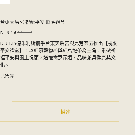
台東天后宮 祝藜平安 聯名禮盒
NT$
450
NT$
550
原
目
DJULIS德朱利斯攜手台東天后宮與允芳茶園推出【祝藜
始
前
平安禮盒】，以紅藜穀物棒與紅烏龍茶為主角，象徵祈
價
價
福平安與風土祝願，送禮寓意深遠，品味兼具健康與文
格：
格：
化。
NT$ 550。
NT$ 450。
已售完
描述