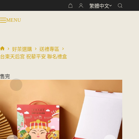
跳
繁體中文
購
至
物
主
MENU
車
要
內
容
好茶選購
送禮專區
首
台東天后宮 祝藜平安 聯名禮盒
頁
售完