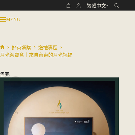
跳
繁體中文
購
至
物
主
MENU
車
要
內
容
好茶選購
送禮專區
首
月光海寶盒｜來自台東的月光祝福
頁
售完