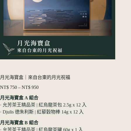
月光海寶盒｜來自台東的月光祝福
NT$
750
–
NT$
950
價
格
月光海寶盒 A 組合
範
· 允芳茶王精品茶 | 紅烏龍茶包 2.5g x 12 入
圍：
· Djulis 德朱利斯 | 紅藜穀物棒 14g x 12 入
NT$ 750
到
月光海寶盒 B 組合
NT$ 950
· 允芳茶王精品茶 | 紅烏龍茶罐 60g x 1 入