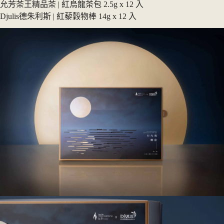
允芳茶王精品茶 | 紅烏龍茶包 2.5g x 12 入
祝
Djulis德朱利斯 | 紅藜穀物棒 14g x 12 入
福
數
量