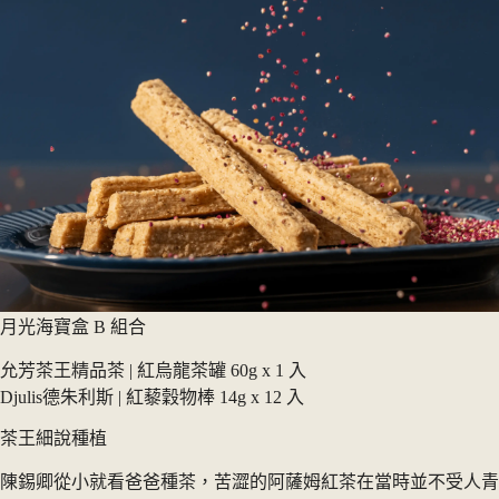
月光海寶盒 B 組合
允芳茶王精品茶 | 紅烏龍茶罐 60g x 1 入
Djulis德朱利斯 | 紅藜穀物棒 14g x 12 入
茶王細說種植
陳錫卿從小就看爸爸種茶，苦澀的阿薩姆紅茶在當時並不受人青