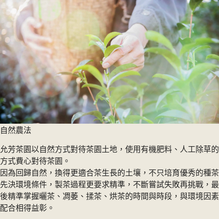
自然農法
允芳茶園以自然方式對待茶園土地，使用有機肥料、人工除草的
方式費心對待茶園。
因為回歸自然，換得更適合茶生長的土壤，不只培育優秀的種茶
先決環境條件，製茶過程更要求精準，不斷嘗試失敗再挑戰，最
後精準掌握曬茶、凋萎、揉茶、烘茶的時間與時段，與環境因素
配合相得益彰。