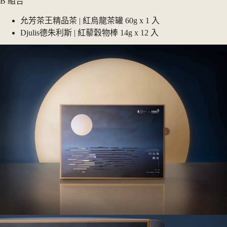
B 組合
允芳茶王精品茶 | 紅烏龍茶罐 60g x 1 入
Djulis德朱利斯 | 紅藜穀物棒 14g x 12 入