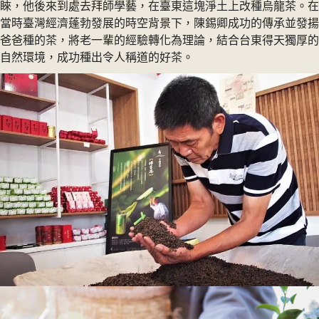
睞，他後來到處去拜師學藝，在臺東這塊淨土上改種烏龍茶。在
當時臺灣經濟蓬勃發展的時空背景下，陳錫卿成功的傳承並發揚
爸爸種的茶，將老一輩的經驗轉化為理論，結合台東得天獨厚的
自然環境，成功種出令人稱道的好茶。