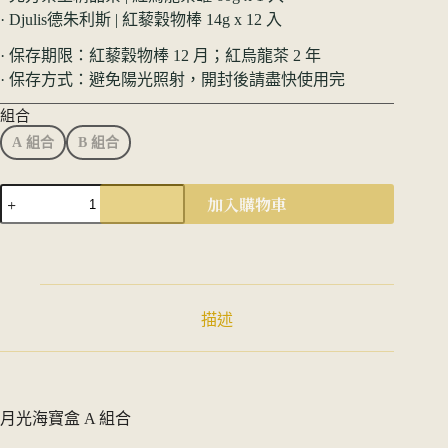
· Djulis德朱利斯 | 紅藜穀物棒 14g x 12 入
· 保存期限：紅藜穀物棒 12 月；紅烏龍茶 2 年
· 保存方式：避免陽光照射，開封後請盡快使用完
組合
A 組合
B 組合
月
加入購物車
光
海
寶
盒
｜
描述
來
自
台
東
的
月光海寶盒 A 組合
月
光