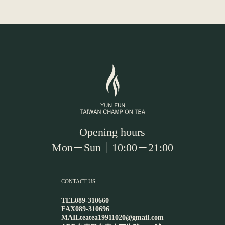
Opening hours
Mon－Sun｜10:00－21:00
CONTACT US
TEL
089-310660
FAX
089-310696
MAIL
teatea19911020@gmail.com