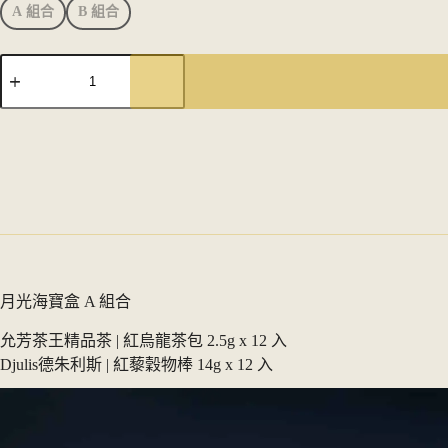
A 組合
B 組合
月
光
海
寶
盒
｜
來
自
台
東
的
月
月光海寶盒 A 組合
光
祝
允芳茶王精品茶 | 紅烏龍茶包 2.5g x 12 入
福
Djulis德朱利斯 | 紅藜穀物棒 14g x 12 入
数
量