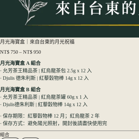
月光海寶盒｜來自台東的月光祝福
NT$
750
–
NT$
950
价
格
月光海寶盒 A 組合
范
· 允芳茶王精品茶 | 紅烏龍茶包 2.5g x 12 入
围：
· Djulis 德朱利斯 | 紅藜穀物棒 14g x 12 入
NT$ 750
至
月光海寶盒 B 組合
NT$ 950
· 允芳茶王精品茶 | 紅烏龍茶罐 60g x 1 入
· Djulis德朱利斯 | 紅藜穀物棒 14g x 12 入
· 保存期限：紅藜穀物棒 12 月；紅烏龍茶 2 年
· 保存方式：避免陽光照射，開封後請盡快使用完
組合