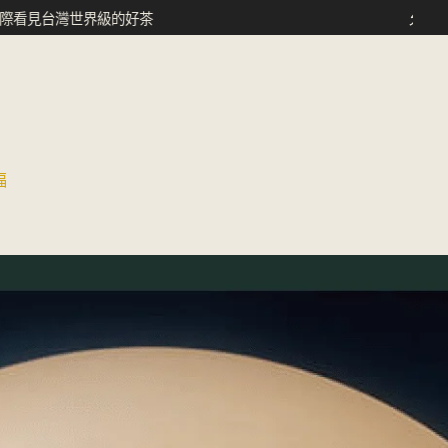
世界級的好茶
允芳茶園 ｜讓國際
福