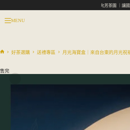
跳
允芳茶園 ｜讓國際看見台灣
过
内
MENU
容
好茶選購
送禮專區
月光海寶盒｜來自台東的月光祝
首
页
售完