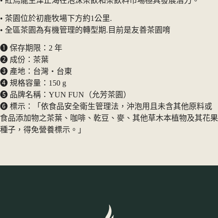
• 紅烏龍生津止渴在泡沫茶飲和茶飲料市場極具發展潛力。
• 茶園位於初鹿牧場下方約1公里.
• 全區茶園為有機管理的轉型期.目前是友善茶園唷
➊ 保存期限：2 年
➋ 成份：茶葉
➌ 產地：台灣・台東
➍ 規格容量：150 g
➎ 品牌名稱：YUN FUN（允芳茶園）
➏ 標示：「依食品安全衛生管理法，沖泡用且未含其他原料或
食品添加物之茶葉、咖啡、乾豆、麥、其他草木本植物及其花果
種子，得免營養標示。」