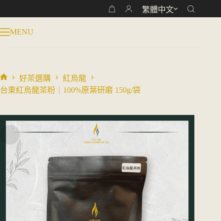
跳
繁體中文
台東紅烏龍茶粉｜100%原葉研磨 150g/袋
購
加入購物車
至
NT$
180
物
主
MENU
車
要
內
容
好茶選購
紅烏龍
首
台東紅烏龍茶粉｜100%原葉研磨 150g/袋
頁