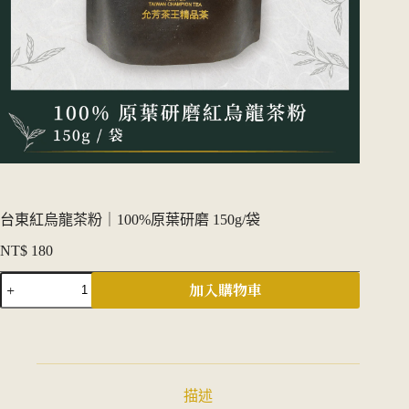
台東紅烏龍茶粉｜100%原葉研磨 150g/袋
NT$
180
台
加入購物車
東
紅
烏
龍
茶
描述
粉