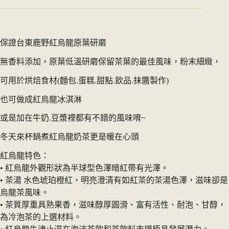
｜
100%
原
葉
保證台東鹿野紅烏龍原葉研磨
研
磨
無香料添加，原葉低溫研磨保留茶葉的最佳風味，粉末細緻，
150g/
袋
可用於烘焙食材(麵包.蛋糕.甜點.飲品.抹醬製作)
數
量
也可做成紅烏龍冰淇淋
或是加在牛奶.豆漿裡都有不錯的風味唷~
冬天來杯鍋煮紅烏龍奶茶更是暖在心頭
紅烏龍特色：
• 紅烏龍外觀形狀為半球型色澤暗紅帶有光澤。
• 茶湯 水色琥珀橙紅，明亮澄清有如紅茶的茶湯色澤，滋味卻是
烏龍茶風味。
• 茶質厚重具熟果香，滋味醇厚圓滑、富有活性、耐泡、甘醇，
為冷泡茶的上選材料。