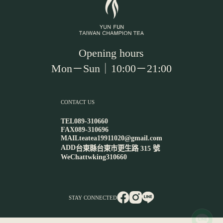
Opening hours
Mon－Sun｜10:00－21:00
CONTACT US
TEL
089-310660
FAX
089-310696
MAIL
teatea19911020@gmail.com
ADD
台東縣台東市更生路 315 號
WeChat
twking310660
STAY CONNECTED