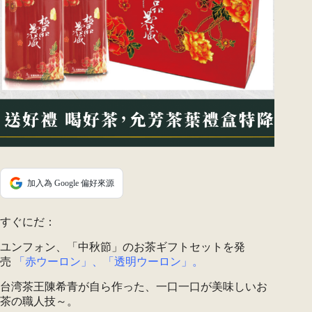
加入為 Google 偏好來源
すぐにだ：
ユンフォン、「中秋節」のお茶ギフトセットを発
売
「赤ウーロン」、「透明ウーロン」。
台湾茶王陳希青が自ら作った、一口一口が美味しいお
茶の職人技～。