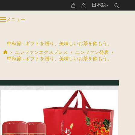
コ
日本語
シ
ン
ョ
テ
メニュー
ッ
ン
ピ
ツ
ン
へ
グ
ス
中秋節 - ギフトを贈り、美味しいお茶を飲もう。
カ
キ
ー
ユンファンエクスプレス
ユンファン発表
ッ
ホ
ト
中秋節 - ギフトを贈り、美味しいお茶を飲もう。
プ
ー
ム