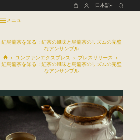
コ
日本語
シ
ン
ョ
テ
メニュー
ッ
ン
ピ
ツ
ン
へ
グ
ス
紅烏龍茶を知る：紅茶の風味と烏龍茶のリズムの完璧
カ
キ
なアンサンブル
ー
ッ
ユンファンエクスプレス
プレスリリース
ト
プ
ホ
紅烏龍茶を知る：紅茶の風味と烏龍茶のリズムの完璧
ー
なアンサンブル
ム