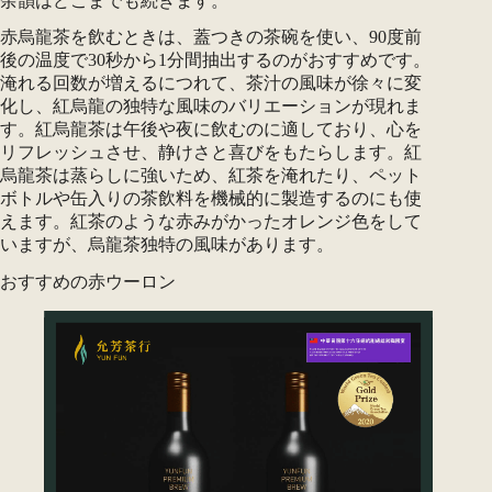
余韻はどこまでも続きます。
赤烏龍茶を飲むときは、蓋つきの茶碗を使い、90度前
後の温度で30秒から1分間抽出するのがおすすめです。
淹れる回数が増えるにつれて、茶汁の風味が徐々に変
化し、紅烏龍の独特な風味のバリエーションが現れま
す。紅烏龍茶は午後や夜に飲むのに適しており、心を
リフレッシュさせ、静けさと喜びをもたらします。紅
烏龍茶は蒸らしに強いため、紅茶を淹れたり、ペット
ボトルや缶入りの茶飲料を機械的に製造するのにも使
えます。紅茶のような赤みがかったオレンジ色をして
いますが、烏龍茶独特の風味があります。
おすすめの赤ウーロン