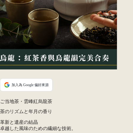
加入為 Google 偏好來源
ご当地茶・雲峰紅烏龍茶
茶のリズムと年月の香り
革新と遺産の結晶
卓越した風味のための繊細な技術。