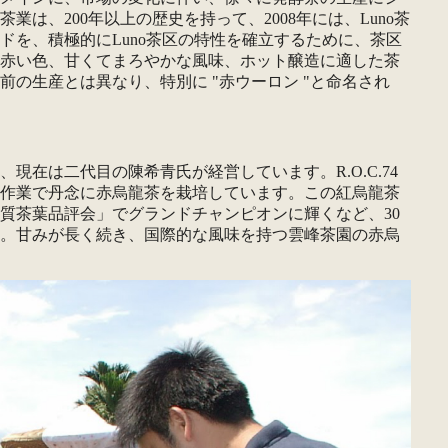
は、200年以上の歴史を持って、2008年には、Luno茶
ドを、積極的にLuno茶区の特性を確立するために、茶区
赤い色、甘くてまろやかな風味、ホット醸造に適した茶
の生産とは異なり、特別に "赤ウーロン "と命名され
在は二代目の陳希青氏が経営しています。R.O.C.74
作業で丹念に赤烏龍茶を栽培しています。この紅烏龍茶
品質茶葉品評会」でグランドチャンピオンに輝くなど、30
。甘みが長く続き、国際的な風味を持つ雲峰茶園の赤烏