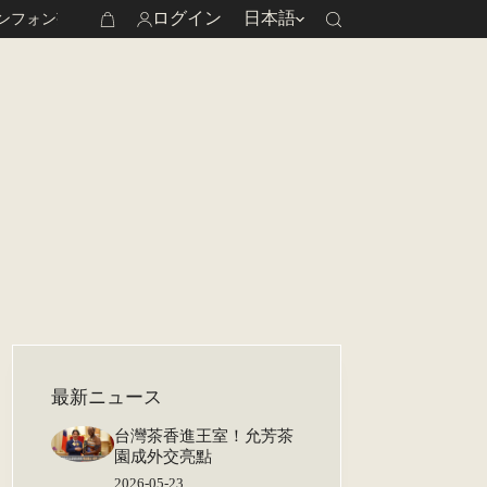
ログイン
日本語
 台湾が世界に誇るお茶を海外に発信
シ
ョ
ッ
ピ
ン
グ
カ
ー
ト
最新ニュース
台灣茶香進王室！允芳茶
園成外交亮點
2026-05-23