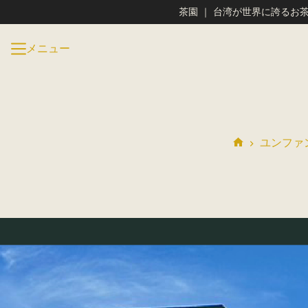
コ
ユンフォン茶園 ｜ 台湾が世界に誇るお茶を海外に発信
ン
テ
メニュー
ン
ツ
へ
ス
キ
ッ
プ
ユンファ
ホ
ー
ム