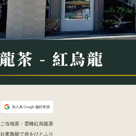
加入為 Google 偏好來源
ご当地茶・雲峰紅烏龍茶
台東魯能で赤をひとふり