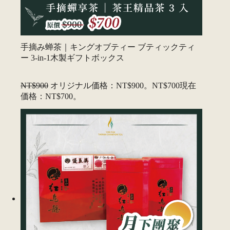
手摘み蝉茶｜キングオブティー ブティックティ
ー 3-in-1木製ギフトボックス
NT$900
オリジナル価格：NT$900。
NT$700
現在
価格：NT$700。