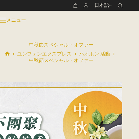
コ
日本語
シ
ン
ョ
テ
メニュー
ッ
ン
ピ
ツ
ン
へ
グ
ス
中秋節スペシャル・オファー
カ
キ
ー
ユンファンエクスプレス
ハオホン 活動
ッ
ホ
ト
中秋節スペシャル・オファー
プ
ー
ム