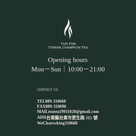
Opening hours
Mon－Sun｜10:00－21:00
CONTACT US
TEL
089-310660
FAX
089-310696
MAIL
teatea19911020@gmail.com
ADD
台東縣台東市更生路 315 號
WeChat
twking310660