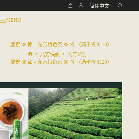
跳
简体中文
购
过
物
内
MENU
车
容
慶祝 88 節 – 允芳特色茶 88 折 （滿千折 $120）
允芳快訊
允芳公告
首
慶祝 88 節 – 允芳特色茶 88 折 （滿千折 $120）
页