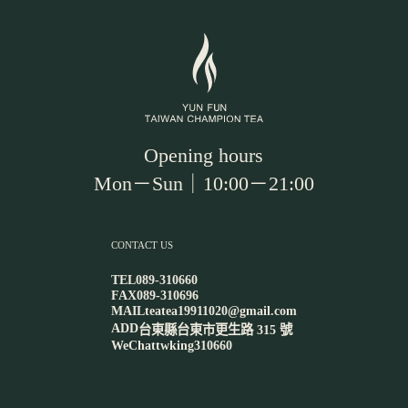
Opening hours
Mon－Sun｜10:00－21:00
CONTACT US
TEL
089-310660
FAX
089-310696
MAIL
teatea19911020@gmail.com
ADD
台東縣台東市更生路 315 號
WeChat
twking310660