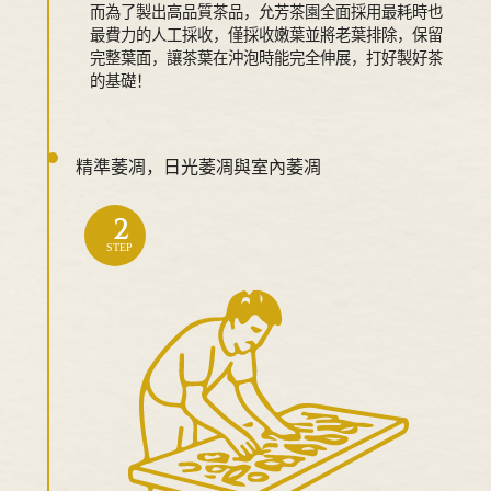
而為了製出高品質茶品，允芳茶園全面採用最耗時也
最費力的人工採收，僅採收嫩葉並將老葉排除，保留
完整葉面，讓茶葉在沖泡時能完全伸展，打好製好茶
的基礎！
精準萎凋，日光萎凋與室內萎凋
2
STEP