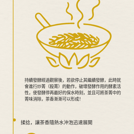
持續發酵經過觀察後，若欲停止其繼續發酵，此時就
會進行炒菁（殺菁）的動作，破壞發酵作用的酵素活
性，使發酵停再最好的保水時刻，並且可將茶菁中的
菁味消除，茶香漸漸可以形成！
揉捻，讓茶香隨熱水沖泡迅速展開