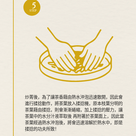
5
STEP
炒菁後，為了讓茶香藉由熱水沖泡迅速散開，因此會
進行揉捻動作，將茶葉放入揉捻機，原本枝葉分明的
茶葉藉由揉捻，則會漸漸蜷縮，加上揉捻的壓力，讓
茶葉中的水分汁液萃取後 再附著於茶葉面上，因此當
茶葉經過熱水沖泡後，將會迅速溶解於熱水中，即是
揉捻的功夫所致！