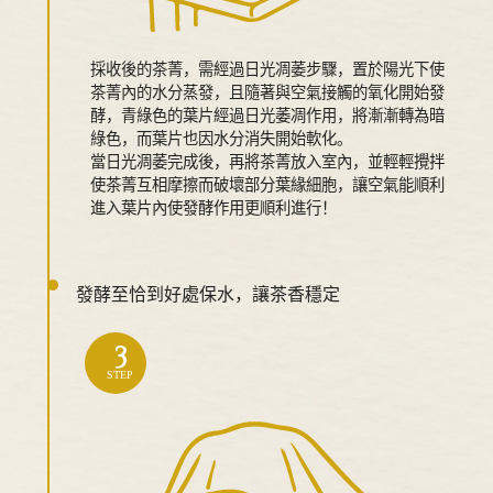
採收後的茶菁，需經過日光凋萎步驟，置於陽光下使
茶菁內的水分蒸發，且隨著與空氣接觸的氧化開始發
酵，青綠色的葉片經過日光萎凋作用，將漸漸轉為暗
綠色，而葉片也因水分消失開始軟化。
當日光凋萎完成後，再將茶菁放入室內，並輕輕攪拌
使茶菁互相摩擦而破壞部分葉緣細胞，讓空氣能順利
進入葉片內使發酵作用更順利進行！
發酵至恰到好處保水，讓茶香穩定
3
STEP