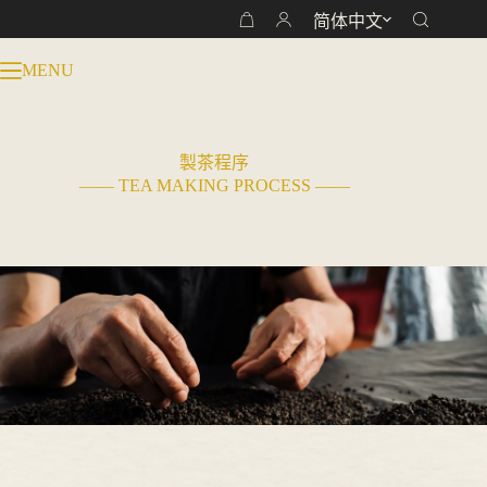
跳
简体中文
购
过
物
内
MENU
车
容
製茶程序
—— TEA MAKING PROCESS ——