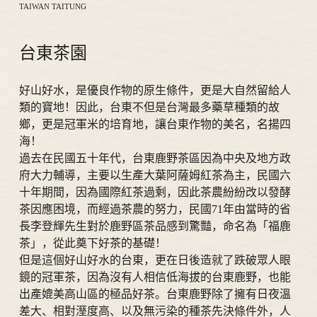
TAIWAN TAITUNG
台東茶園
好山好水，是優良作物的原生條件，更是大自然留給人
類的寶地！因此，台東不但是台灣最多藥草種類的故
鄉，更是冠軍米的培育地，讓台東作物的美名，名揚四
海！
過去在民國五十年代，台東鹿野茶區因為中央及地方政
府大力輔導，主要以生產大葉阿薩姆紅茶為主，民國六
十年期間，因為國際紅茶過剩，因此茶農紛紛改以發酵
茶因應困境，而經過茶農的努力，民國71年由當時的省
長李登輝先生對於鹿野區茶品感到驚豔，命名為「福鹿
茶」，從此奠下好茶的基礎！
但是這個好山好水的台東，更在日後造就了跌破眾人眼
鏡的冠軍茶，因為沒有人相信低海拔的台東鹿野，也能
出產媲美高山區的極品好茶。台東鹿野除了擁有日夜溫
差大、相對溼度高、以及無污染的種茶先決條件外，人