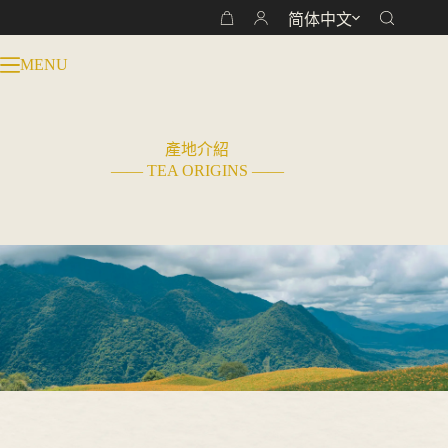
跳
简体中文
购
过
物
内
MENU
车
容
產地介紹
—— TEA ORIGINS ——