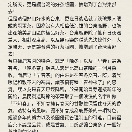
定勝天，更是讓台灣的好茶版圖，擴增到了台灣東部
去！
但是這個好山好水的台東，更在日後造就了跌破眾人眼
鏡的冠軍茶，因為沒有人相信低海拔的台東鹿野，也能
出產媲美高山區的極品好茶。台東鹿野除了擁有日夜溫
差大、相對溼度高、以及無污染的種茶先決條件外，人
定勝天，更是讓台灣的好茶版圖，擴增到了台灣東部
去！
台東福鹿茶園的特色，就是「晚冬」以及「早春」最為
有名，「晚冬茶」顧名思義是比高山茶晚約一個月採
收，而鹿野「早春茶」的由來是在春冬交替之際，清晨
暖陽和散不去的寒霧，讓茶樹有種「春神來了」的感
覺，誤以為是春天已經降臨，於是開始冒芽迎接新年的
開始，農民幫這時節的茶葉取了一個浪漫的名字叫做
「不知春」，不知春擁有春天的甘醇並保留住冬天的香
氣，這特有的風味，讓不知春成為鹿野茶的一項特色。
經過多年的努力以及茶園優質管理制度的引進，目前福
鹿茶不論是品質，或是香氣、口感都讓台東多了一個好
茶故鄉的名號！