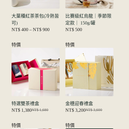
大葉種紅茶茶包(冷熱皆
比賽級紅烏龍｜季節限
可)
定款｜ 150g/罐
NT$
400
–
NT$
900
NT$
500
价
格
范
特價
特價
围：
NT$ 400
至
NT$ 900
特選雙茶禮盒
金穗迎春禮盒
NT$
1,380
NT$
3,200
NT$
1,680
NT$
3,600
原
当
原
当
价
前
价
前
特價
特價
为：
价
为：
价