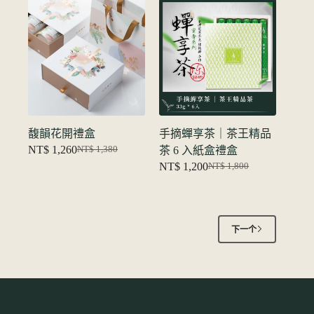
NT$ 1,680。
格
NT$ 3,600。
格
为：
为：
NT$ 1,380。
NT$ 3,200。
馥韻花開禮盒
手摘蟬享茶｜茶王精品
NT$
1,260
茶 6 入紙盒禮盒
NT$
1,380
原
当
NT$
1,200
NT$
1,800
价
前
原
当
为：
价
价
前
NT$ 1,380。
格
为：
价
为：
NT$ 1,800。
格
下一个
NT$ 1,260。
为：
NT$ 1,200。