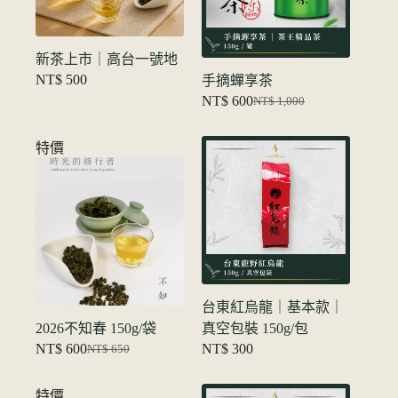
新茶上市｜高台一號地
NT$
500
手摘蟬享茶
NT$
600
NT$
1,000
原
当
价
前
特價
为：
价
NT$ 1,000。
格
为：
NT$ 600。
台東紅烏龍｜基本款｜
2026不知春 150g/袋
真空包裝 150g/包
NT$
600
NT$
300
NT$
650
原
当
价
前
特價