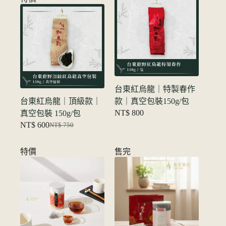
为：
价
NT$ 650。
格
为：
NT$ 600。
台東紅烏龍｜特製春作
台東紅烏龍｜頂級款｜
款｜真空包裝150g/包
NT$
800
真空包裝 150g/包
NT$
600
NT$
750
原
当
价
前
特價
售完
为：
价
NT$ 750。
格
为：
NT$ 600。