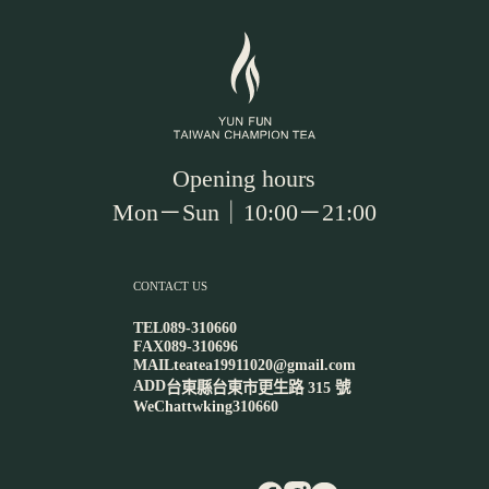
Opening hours
Mon－Sun｜10:00－21:00
CONTACT US
TEL
089-310660
FAX
089-310696
MAIL
teatea19911020@gmail.com
ADD
台東縣台東市更生路 315 號
WeChat
twking310660