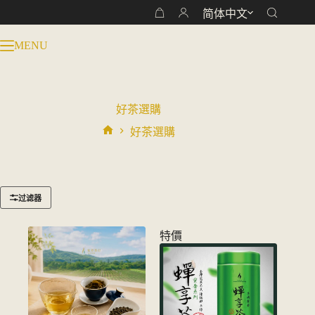
跳
简体中文
购
过
物
内
MENU
车
容
好茶選購
好茶選購
首
页
过滤器
特價