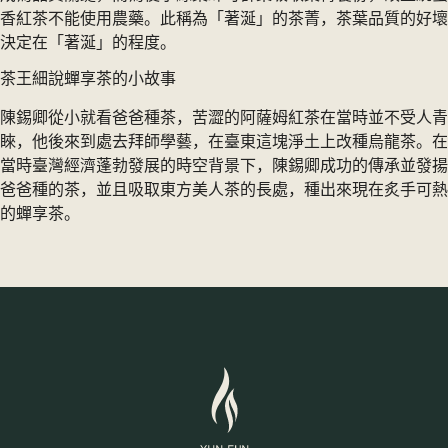
香紅茶不能使用農藥。此稱為「著涎」的茶菁，茶葉品質的好壞
決定在「著涎」的程度。
茶王細說蟬享茶的小故事
陳錫卿從小就看爸爸種茶，苦澀的阿薩姆紅茶在當時並不受人青
睞，他後來到處去拜師學藝，在臺東這塊淨土上改種烏龍茶。在
當時臺灣經濟蓬勃發展的時空背景下，陳錫卿成功的傳承並發揚
爸爸種的茶，並且吸取東方美人茶的長處，種出來現在炙手可熱
的蟬享茶。