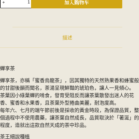
加入购物车
摘
蟬
享
茶
｜
描述
茶
王
精
品
茶
蟬享茶
3
入
蟬享茶，亦稱「蜜香烏龍茶」，因其獨特的天然熟果香和蜂蜜般
實
的甘甜後韻而聞名，茶湯呈現鮮豔的琥珀色，讓人一見傾心。
木
茶葉因小綠葉蟬的啃食，發育受阻反而讓茶葉散發出迷人的花
禮
盒
香、蜜香和水果香，且茶葉外型捲曲美麗，耐泡度高。
数
每年六、七月的端午節前後是採收的黃金時段，為保證品質，整
量
個過程中不使用農藥，讓茶葉自然成長，品質取決於「著涎」的
程度，造就出這款自然天成的茶中珍品。
茶王細說種植