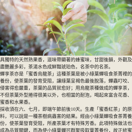
具獨特的天然熟果香，滋味帶顯著的蜂蜜味，甘甜後韻，外觀及
盡艷麗多彩，茶湯水色成鮮豔琥珀色，名茶中的名茶。
蟬享茶亦是「蜜香烏龍茶」這種茶葉是被小綠葉蟬吸食茶菁裡的
養份，使茶葉的發育受阻，讓綠葉呈褐色最後脫落，蟬蟲叮咬、
侵害得愈嚴重，茶葉的品質就愈好；用烏龍茶種做成的蟬享茶，
不但茶葉外型捲得很美以外，也相當的耐泡，喝起來富含花香、
蜜香和水果香。
採收須在六、七月，即端午節前後10天。生產「蜜香紅茶」的原
料，可以說是一種茶樹病蟲害的結果。經由小綠葉蟬吸食茶菁養
份，使茶葉發育受阻，所產茶葉才有特殊芳香。此項特殊做法也
成為品質關鍵，而為使小綠葉蟬可群聚吸取葉菁養份，故正統蜜