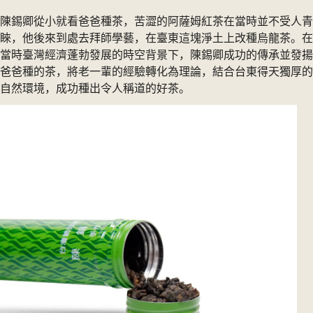
陳錫卿從小就看爸爸種茶，苦澀的阿薩姆紅茶在當時並不受人青
睞，他後來到處去拜師學藝，在臺東這塊淨土上改種烏龍茶。在
當時臺灣經濟蓬勃發展的時空背景下，陳錫卿成功的傳承並發揚
爸爸種的茶，將老一輩的經驗轉化為理論，結合台東得天獨厚的
自然環境，成功種出令人稱道的好茶。