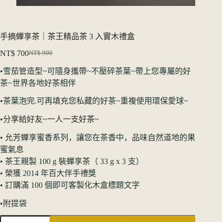
手摘蟬享茶｜茶王精品茶 3 入實木禮盒
NT$
700
NT$
900
原
当
•雪茄管造型~可隨身攜帶~不壓碎茶葉~帶上您專屬的好
价
前
茶~世界各地好茶相伴
为：
价
NT$ 900。
格
•茶葉泡完.可再填充您私藏的好茶~重複使用環保愛球~
为：
NT$ 700。
•
分享給好友~一人一支好茶~
• 允芳蟬享蜜香系列，讓您在茶香中，品味自然道地的果
蜜氣息
• 茶王親製 100 g 裝蟬享茶（ 33 g x 3 支）
• 榮獲 2014 年百大伴手禮獎
• 訂購滿 100 個即可客製化木盒標題文字
•附提袋
手