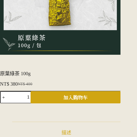
原葉綠茶 100g
NT$
380
NT$
400
原
当
原
价
前
加入购物车
葉
为：
价
綠
NT$ 400。
格
茶
为：
100g
NT$ 380。
数
量
描述