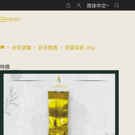
跳
原葉綠茶 100g
简体中文
购
加入购物车
过
NT$
380
物
NT$
400
原
当
内
MENU
车
价
前
容
为：
价
NT$ 400。
格
为：
好茶選購
好茶推薦
原葉綠茶 100g
首
NT$ 380。
页
特價