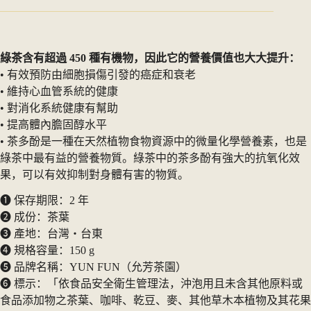
綠茶含有超過 450 種有機物，因此它的營養價值也大大提升：
• 有效預防由細胞損傷引發的癌症和衰老
• 維持心血管系統的健康
• 對消化系統健康有幫助
• 提高體內膽固醇水平
• 茶多酚是一種在天然植物食物資源中的微量化學營養素，也是
綠茶中最有益的營養物質。綠茶中的茶多酚有強大的抗氧化效
果，可以有效抑制對身體有害的物質。
➊ 保存期限：2 年
➋ 成份：茶葉
➌ 產地：台灣・台東
➍ 規格容量：150 g
➎ 品牌名稱：YUN FUN（允芳茶園）
➏ 標示：「依食品安全衛生管理法，沖泡用且未含其他原料或
食品添加物之茶葉、咖啡、乾豆、麥、其他草木本植物及其花果